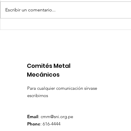
Escribir un comentario...
Quilla Resources US$ 25
Aceros Are
millones para culminar
procesos 
prefactibilidad de
por produ
expansión de Chapi
insuficien
Comités Metal
Mecánicos
Para cualquier comunicación sírvase
escribirnos
Email
:
cmm@sni.org.pe
Phone
: 616-4444