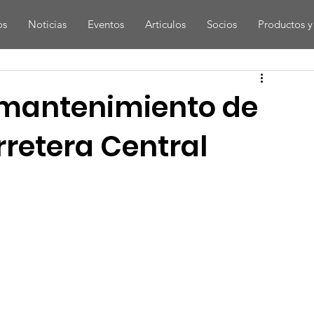
os
Noticias
Eventos
Articulos
Socios
Productos y 
 mantenimiento de
rretera Central