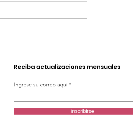
quipa: “Iniciar
Alemania: Casas
[antidumping]
impresas en 3D: ¿pued
cto es
resolver crisis de
te”
vivienda?
Reciba actualizaciones mensuales
Ingrese su correo aqui
Inscribirse