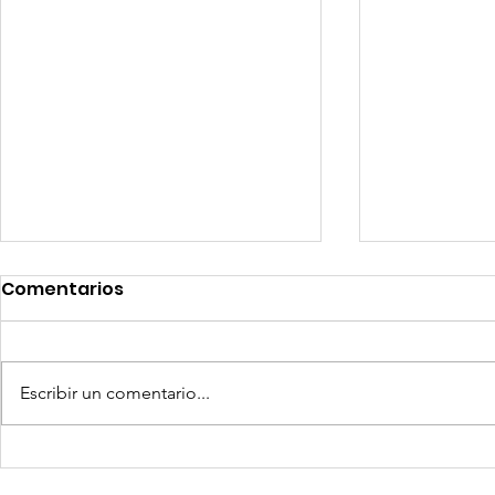
Comentarios
Escribir un comentario...
Quilla Resources US$ 25
Aceros Are
millones para culminar
procesos 