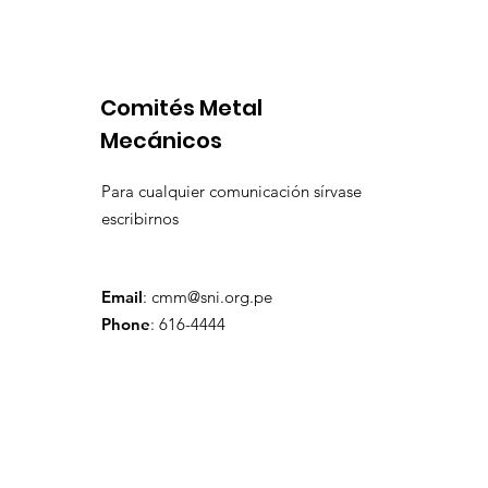
prefactibilidad de
por produ
expansión de Chapi
insuficien
Comités Metal
Mecánicos
Para cualquier comunicación sírvase
escribirnos
Email
:
cmm@sni.org.pe
Phone
: 616-4444