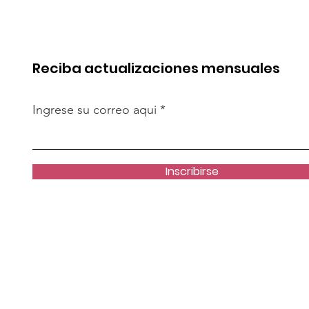
cto es
resolver crisis de
te”
vivienda?
Reciba actualizaciones mensuales
Ingrese su correo aqui
Inscribirse