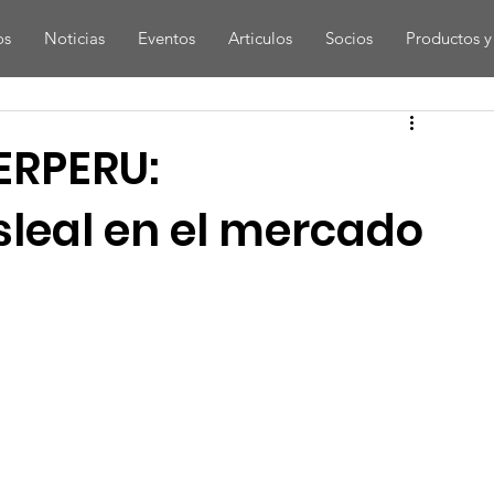
os
Noticias
Eventos
Articulos
Socios
Productos y 
ERPERU:
leal en el mercado