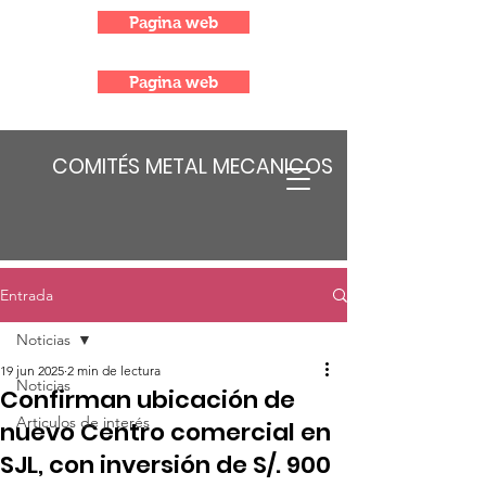
Pagina web
Pagina web
COMITÉS METAL MECANICOS
Entrada
Noticias
19 jun 2025
2 min de lectura
Noticias
Confirman ubicación de
Articulos de interés
nuevo Centro comercial en
SJL, con inversión de S/. 900