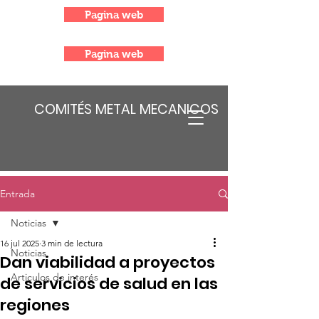
Pagina web
Pagina web
COMITÉS METAL MECANICOS
Entrada
Noticias
16 jul 2025
3 min de lectura
Noticias
Dan viabilidad a proyectos
Articulos de interés
de servicios de salud en las
regiones