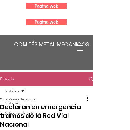
Pagina web
Pagina web
COMITÉS METAL MECANICOS
Entrada
Noticias
25 feb
2 min de lectura
Noticias
Declaran en emergencia
Articulos de interés
tramos de la Red Vial
Nacional