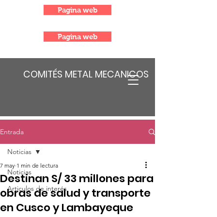
Pagina web
Pagina web
COMITÉS METAL MECANICOS
Entrada
Noticias
7 may
1 min de lectura
Noticias
Destinan S/ 33 millones para
Articulos de interés
obras de salud y transporte
en Cusco y Lambayeque