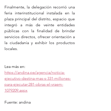
Finalmente, la delegación recorrió una 
feria interinstitucional instalada en la 
plaza principal del distrito, espacio que 
integró a más de veinte entidades 
públicas con la finalidad de brindar 
servicios directos, ofrecer orientación a 
la ciudadanía y exhibir los productos 
locales.
Lea más en: 
https://andina.pe/agencia/noticia-
ejecutivo-destina-mas-s-331-millones-
para-ejecutar-281-obras-el-vraem-
1079209.aspx
Fuente: andina