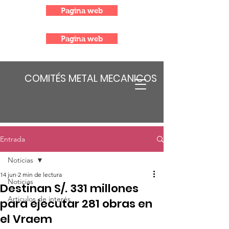
Pagina web
Pagina web
COMITÉS METAL MECANICOS
Entrada
Noticias
14 jun
2 min de lectura
Noticias
Destinan S/. 331 millones
Articulos de interés
para ejecutar 281 obras en
el Vraem