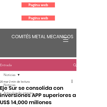
Pagina web
Pagina web
COMITÉS METAL MECANICOS
Entrada
Noticias
20 mar
2 min de lectura
Noticias
Eje Sur se consolida con
Articulos de interés
inversiones APP superiores a
US$ 14,000 millones