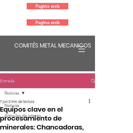
Pagina web
Pagina web
COMITÉS METAL MECANICOS
Entrada
Noticias
7 jun
2 min de lectura
Noticias
Equipos clave en el
Articulos de interés
procesamiento de
minerales: Chancadoras,