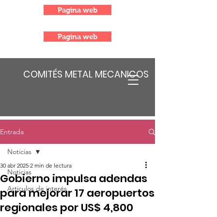
Pagina web
Pagina web
COMITÉS METAL MECANICOS
Entrada
Noticias
30 abr 2025
2 min de lectura
Noticias
Gobierno impulsa adendas
Articulos de interés
para mejorar 17 aeropuertos
regionales por US$ 4,800