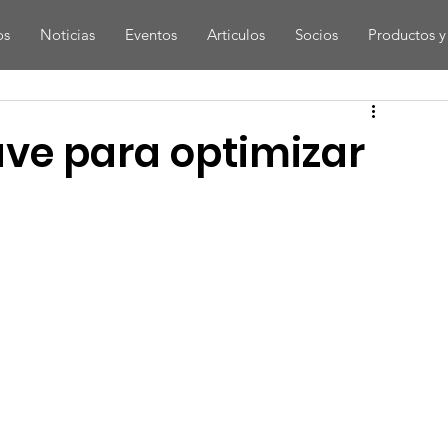
os
Noticias
Eventos
Articulos
Socios
Productos y 
ve para optimizar