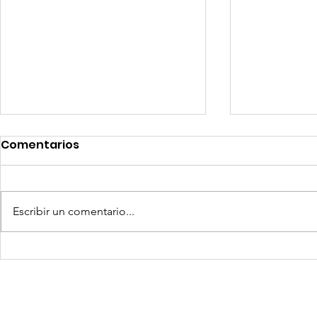
Comentarios
Escribir un comentario...
El eslabón invisible del
Diseño de 
superciclo: cómo la
flexibles 
cadena de repuestos
de uso: la
define hoy la
infraestr