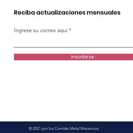
 para el futuro
país
Reciba actualizaciones mensuales
Ingrese su correo aqui
Inscribirse
© 2021 por los Comités Metal Mecánicos