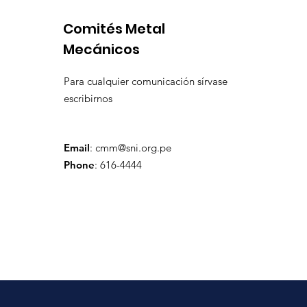
continuidad operacional
preparada
Comités Metal
en la minería nacional
Mecánicos
Para cualquier comunicación sírvase
escribirnos
Email
:
cmm@sni.org.pe
Phone
: 616-4444