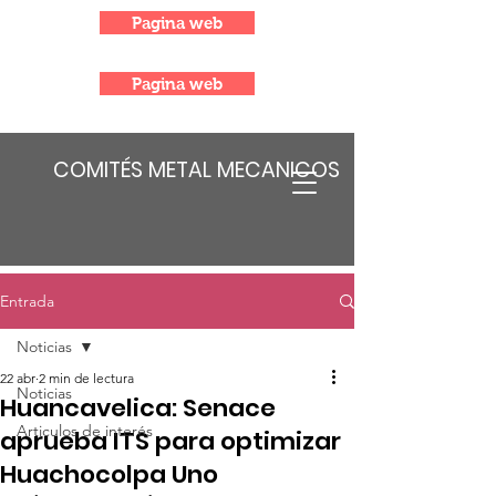
Pagina web
Pagina web
COMITÉS METAL MECANICOS
Entrada
Noticias
22 abr
2 min de lectura
Noticias
Huancavelica: Senace
Articulos de interés
aprueba ITS para optimizar
Huachocolpa Uno