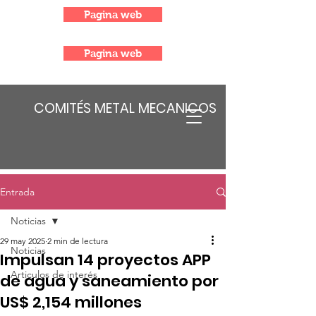
Pagina web
Pagina web
COMITÉS METAL MECANICOS
Entrada
Noticias
29 may 2025
2 min de lectura
Noticias
Impulsan 14 proyectos APP
Articulos de interés
de agua y saneamiento por
US$ 2,154 millones