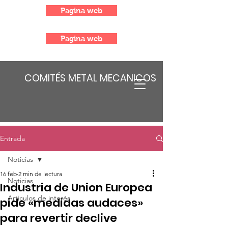
Pagina web
Pagina web
COMITÉS METAL MECANICOS
Entrada
Noticias
16 feb
2 min de lectura
Noticias
Industria de Union Europea
Articulos de interés
pide «medidas audaces»
para revertir declive