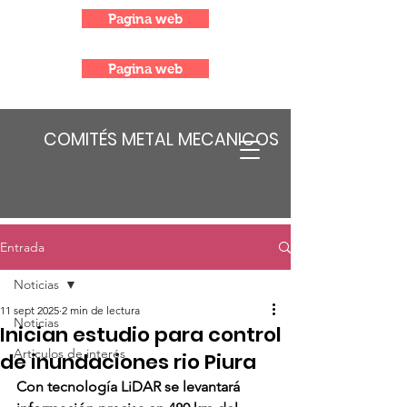
Pagina web
Pagina web
COMITÉS METAL MECANICOS
Entrada
Noticias
11 sept 2025
2 min de lectura
Noticias
Inician estudio para control
Articulos de interés
de inundaciones rio Piura
Con tecnología LiDAR se levantará 