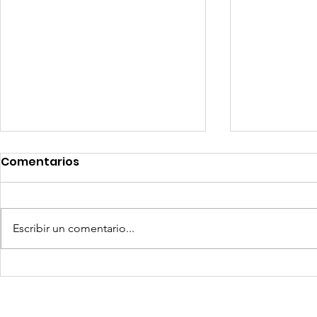
Comentarios
Escribir un comentario...
Quilla Resources US$ 25
Aceros Are
millones para culminar
procesos 
prefactibilidad de
por produ