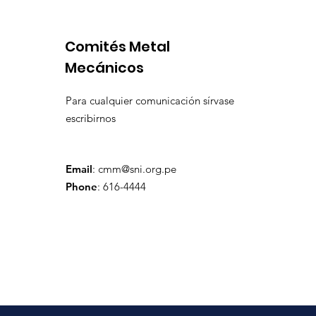
expansión de Chapi
insuficien
Comités Metal
Mecánicos
Para cualquier comunicación sírvase
escribirnos
Email
:
cmm@sni.org.pe
Phone
: 616-4444