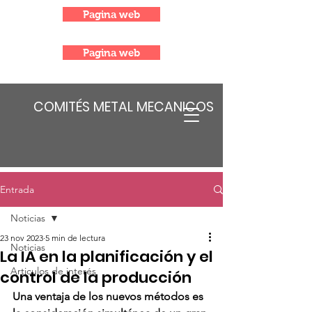
Pagina web
Pagina web
COMITÉS METAL MECANICOS
Entrada
Noticias
23 nov 2023
5 min de lectura
Noticias
La IA en la planificación y el
Articulos de interés
control de la producción
Una ventaja de los nuevos métodos es 