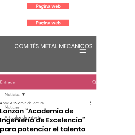
Pagina web
Pagina web
COMITÉS METAL MECANICOS
Entrada
Noticias
4 nov 2025
2 min de lectura
Noticias
Lanzan “Academia de
Articulos de interés
Ingeniería de Excelencia”
para potenciar el talento