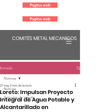
Pagina web
Pagina web
COMITÉS METAL MECANICOS
Entrada
Noticias
27 may
2 min de lectura
Noticias
Loreto: Impulsan Proyecto
Articulos de interés
Integral de Agua Potable y
Alcantarillado en