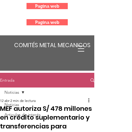
Pagina web
Pagina web
COMITÉS METAL MECANICOS
Entrada
Noticias
12 abr
2 min de lectura
Noticias
MEF autoriza S/ 478 millones
Articulos de interés
en crédito suplementario y
transferencias para