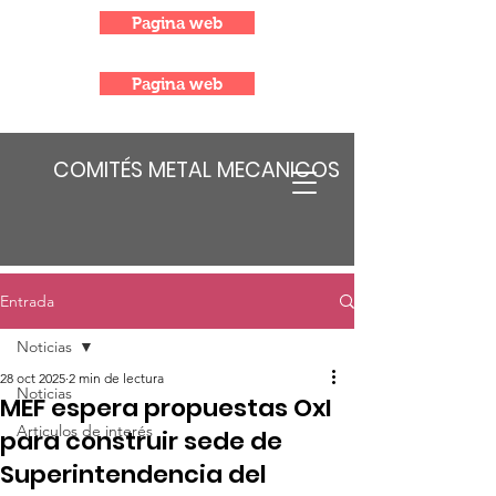
Pagina web
Pagina web
COMITÉS METAL MECANICOS
Entrada
Noticias
28 oct 2025
2 min de lectura
Noticias
MEF espera propuestas OxI
Articulos de interés
para construir sede de
Superintendencia del