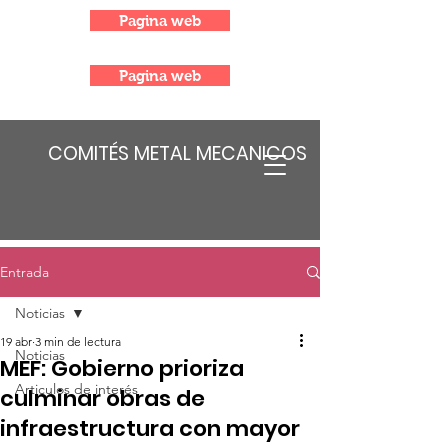
Pagina web
Pagina web
COMITÉS METAL MECANICOS
Entrada
Noticias
19 abr
3 min de lectura
Noticias
MEF: Gobierno prioriza
Articulos de interés
culminar obras de
infraestructura con mayor