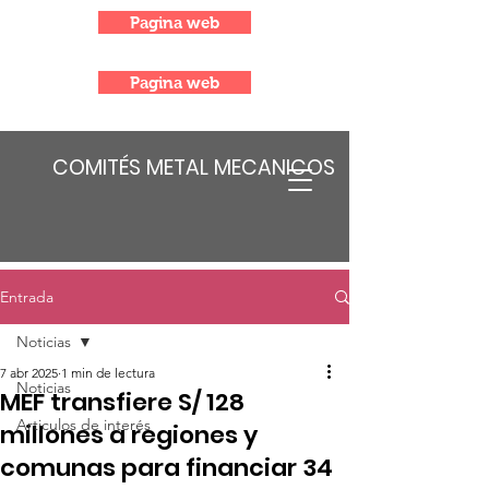
Pagina web
Pagina web
COMITÉS METAL MECANICOS
Entrada
Noticias
7 abr 2025
1 min de lectura
Noticias
MEF transfiere S/ 128
Articulos de interés
millones a regiones y
comunas para financiar 34