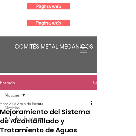
Pagina web
Pagina web
COMITÉS METAL MECANICOS
Entrada
Noticias
9 abr 2025
2 min de lectura
Noticias
Mejoramiento del Sistema
Articulos de interés
de Alcantarillado y
Tratamiento de Aguas