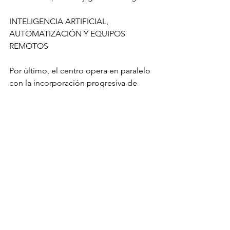
INTELIGENCIA ARTIFICIAL, 
AUTOMATIZACIÓN Y EQUIPOS 
REMOTOS
Por último, el centro opera en paralelo 
con la incorporación progresiva de 
maquinaria autónoma y teleoperada y 
con el uso intensivo de inteligencia 
artificial (IA) y analítica avanzada para 
integrar operaciones y anticipar 
problemas. Desde la Minera Chinalco 
señalaron que estas tecnologías se 
utilizan para mejorar la eficiencia y los 
indicadores de gestión.
Precisaron además que una 
perforadora autónoma completó con 