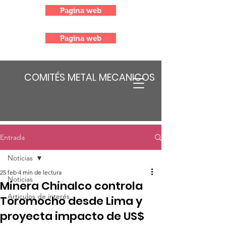
Pagina web
Pagina web
COMITÉS METAL MECANICOS
Entrada
Noticias
25 feb
4 min de lectura
Noticias
Minera Chinalco controla
Articulos de interés
Toromocho desde Lima y
proyecta impacto de US$