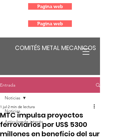
Pagina web
Pagina web
COMITÉS METAL MECANICOS
Entrada
Noticias
1 jul
2 min de lectura
Noticias
MTC impulsa proyectos
Articulos de interés
ferroviarios por US$ 5300
millones en beneficio del sur