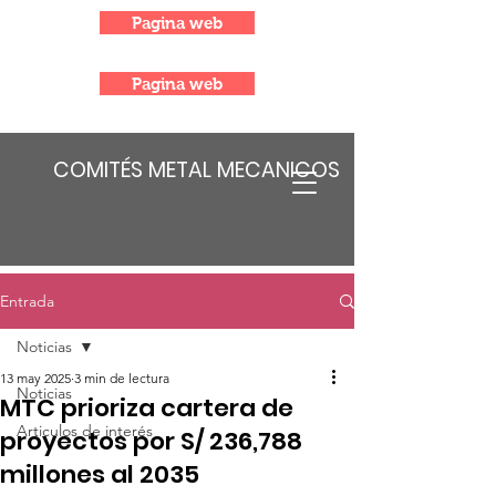
Pagina web
Pagina web
COMITÉS METAL MECANICOS
Entrada
Noticias
13 may 2025
3 min de lectura
Noticias
MTC prioriza cartera de
Articulos de interés
proyectos por S/ 236,788
millones al 2035