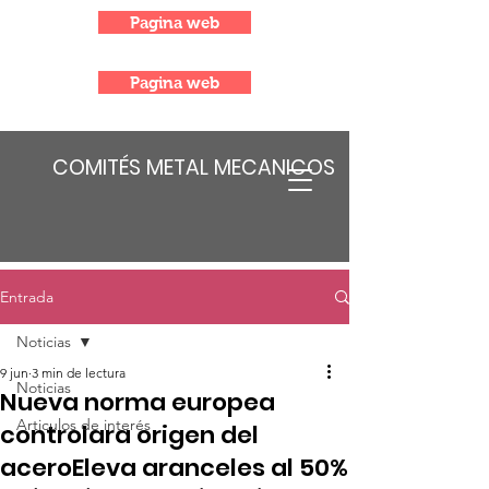
Pagina web
Pagina web
COMITÉS METAL MECANICOS
Entrada
Noticias
9 jun
3 min de lectura
Noticias
Nueva norma europea
Articulos de interés
controlara origen del
aceroEleva aranceles al 50%