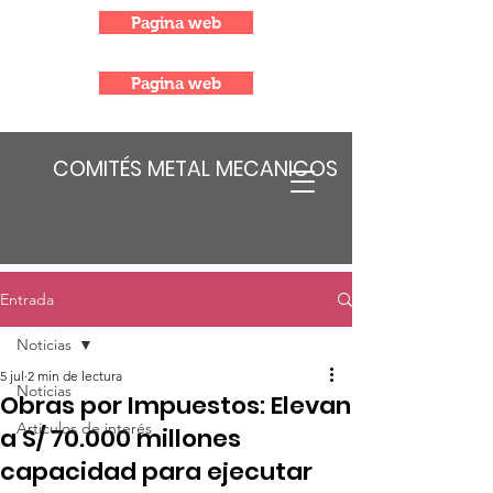
Pagina web
Pagina web
COMITÉS METAL MECANICOS
Entrada
Noticias
5 jul
2 min de lectura
Noticias
Obras por Impuestos: Elevan
Articulos de interés
a S/ 70.000 millones
capacidad para ejecutar