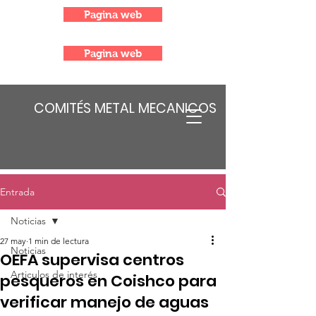
Pagina web
Pagina web
COMITÉS METAL MECANICOS
Entrada
Noticias
27 may
1 min de lectura
Noticias
OEFA supervisa centros
Articulos de interés
pesqueros en Coishco para
verificar manejo de aguas