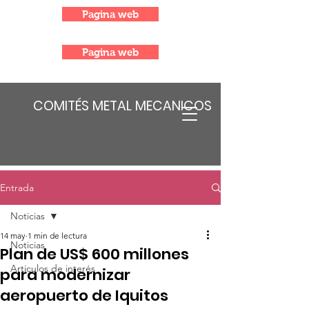
Pagina web
Pagina web
COMITÉS METAL MECANICOS
Entrada
Noticias
14 may
1 min de lectura
Noticias
Plan de US$ 600 millones
Articulos de interés
para modernizar
aeropuerto de Iquitos