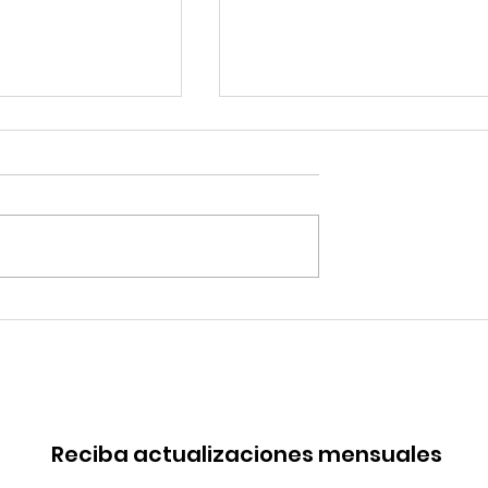
robó mejoras
Quilla Resources
s del Terminal
proyecta la expansión 
Salaverry
Chapi hacia fines del
2029
Reciba actualizaciones mensuales