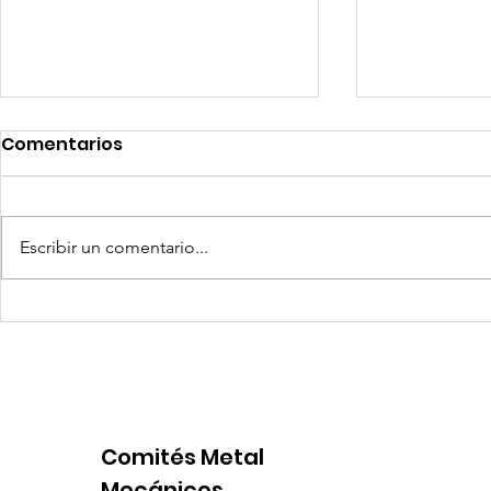
Comentarios
Escribir un comentario...
Coca-Cola invertirá mil
Senace ap
millones de dólares en
operativa
Perú y destina fondos a
Portuario 
OxI
Comités Metal
Mecánicos