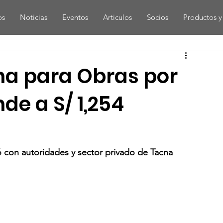
os
Noticias
Eventos
Articulos
Socios
Productos y 
na para Obras por
de a S/ 1,254
ó con autoridades y sector privado de Tacna