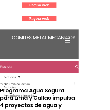
Pagina web
Pagina web
COMITÉS METAL MECANICOS
Entrada
Noticias
19 abr
2 min de lectura
Noticias
Programa Agua Segura
Articulos de interés
para Lima y Callao impulsa
4 proyectos de agua y