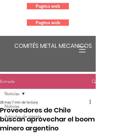
Pagina web
Pagina web
COMITÉS METAL MECANICOS
Entrada
Noticias
28 may
7 min de lectura
Noticias
Proveedores de Chile
Articulos de interés
buscan aprovechar el boom
minero argentino