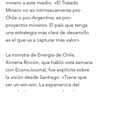
minero a este medio. «El Tratado 
Minero no es intrínsecamente pro-
Chile o pro-Argentina; es pro-
proyectos mineros. El país que tenga 
una estrategia más clara de desarrollo 
es el que va a capturar más valor».
La ministra de Energía de Chile, 
Ximena Rincón, que habló esta semana 
con EconoJournal, fue explícita sobre 
la visión desde Santiago: «Tiene que 
ser un win-win. La experiencia del 
pasado tiene que ser una lección para 
hacer las cosas bien.» Y lanzó una 
propuesta concreta: «Hay que hacer un 
acuerdo de integración energética. 
Combinar gas de ustedes, electricidad 
nuestra. A nosotros nos falta demanda 
en el sur y a ustedes en el norte.» 