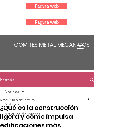
Pagina web
Pagina web
COMITÉS METAL MECANICOS
Entrada
Noticias
6 mar
3 min de lectura
Noticias
¿Qué es la construcción
Articulos de interés
ligera y cómo impulsa
edificaciones más