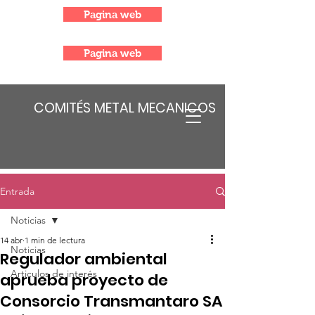
Pagina web
Pagina web
COMITÉS METAL MECANICOS
Entrada
Noticias
14 abr
1 min de lectura
Noticias
Regulador ambiental
Articulos de interés
aprueba proyecto de
Consorcio Transmantaro SA