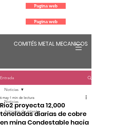
Pagina web
Pagina web
COMITÉS METAL MECANICOS
Entrada
Noticias
6 may
1 min de lectura
Noticias
Rio2 proyecta 12,000
Articulos de interés
toneladas diarias de cobre
en mina Condestable hacia