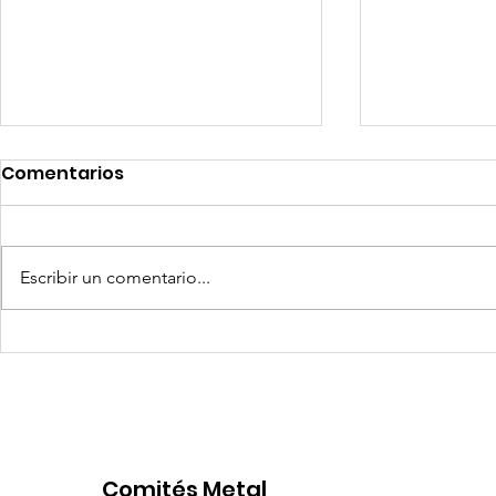
Comentarios
Escribir un comentario...
Competencia si: pero en
Expansion
igualdad de condiciones
Latinoame
escenario 
Comités Metal