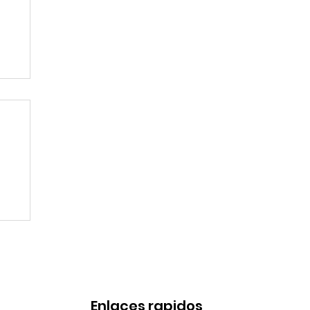
l
a
Enlaces rapidos