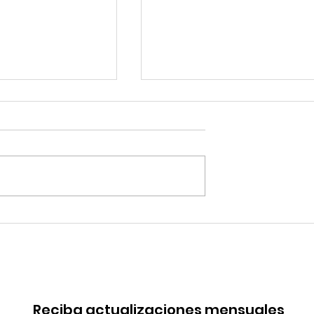
 de China en
Coca-Cola invertirá mi
rica. Perú
millones de dólares en
de esa batalla
Perú y destina fondos 
OxI
Reciba actualizaciones mensuales