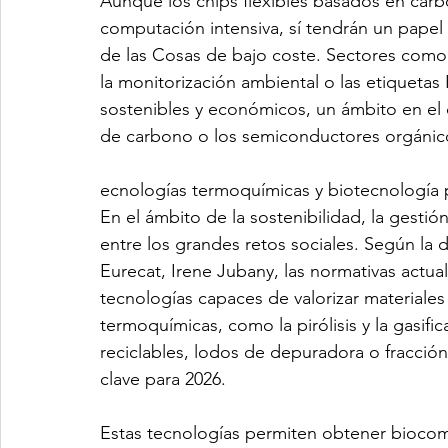
Aunque los chips flexibles basados en carbon
computación intensiva, sí tendrán un papel 
de las Cosas de bajo coste. Sectores como l
la monitorización ambiental o las etiquetas 
sostenibles y económicos, un ámbito en el 
de carbono o los semiconductores orgánicos
ecnologías termoquímicas y biotecnología 
En el ámbito de la sostenibilidad, la gestió
entre los grandes retos sociales. Según la d
Eurecat, Irene Jubany, las normativas actua
tecnologías capaces de valorizar materiales 
termoquímicas, como la pirólisis y la gasifi
reciclables, lodos de depuradora o fracció
clave para 2026.
Estas tecnologías permiten obtener biocom