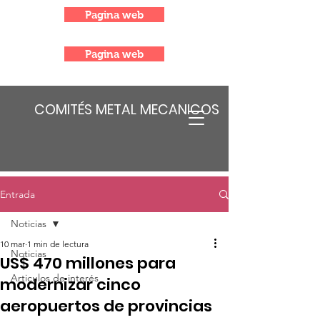
Pagina web
Pagina web
COMITÉS METAL MECANICOS
Entrada
Noticias
10 mar
1 min de lectura
Noticias
US$ 470 millones para
Articulos de interés
modernizar cinco
aeropuertos de provincias