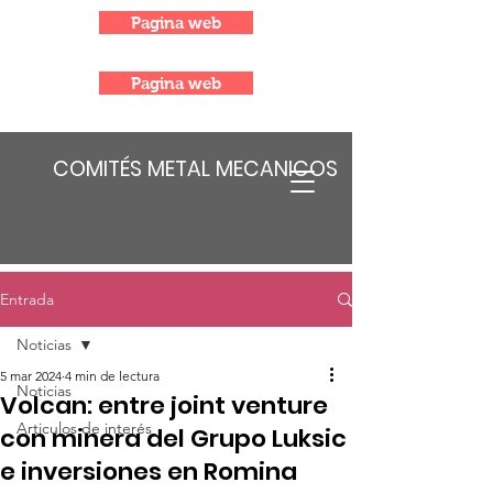
Pagina web
Pagina web
COMITÉS METAL MECANICOS
Entrada
Noticias
5 mar 2024
4 min de lectura
Noticias
Volcan: entre joint venture
Articulos de interés
con minera del Grupo Luksic
e inversiones en Romina