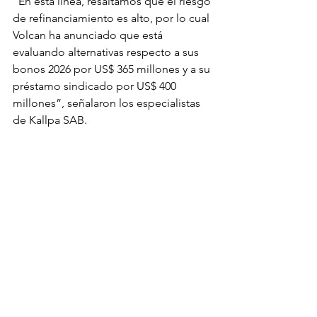
“En esta línea, resaltamos que el riesgo 
de refinanciamiento es alto, por lo cual 
Volcan ha anunciado que está 
evaluando alternativas respecto a sus 
bonos 2026 por US$ 365 millones y a su 
préstamo sindicado por US$ 400 
millones”, señalaron los especialistas 
de Kallpa SAB.
En corto
Volcan se encuentra evaluando 
opciones de endeudamiento para 
cumplir con sus obligaciones 
financieras y garantizar su liquidez. Tras 
numerosas rebajas de calificaciones 
crediticias, la empresa está siendo 
asesorada por BofA Securities, Moelis 
& Company, y Shearman & Sterling