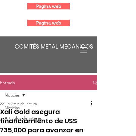
Pagina web
Pagina web
COMITÉS METAL MECANICOS
Entrada
Noticias
22 jun
2 min de lectura
Noticias
Xali Gold asegura
Articulos de interés
financiamiento de US$
735,000 para avanzar en