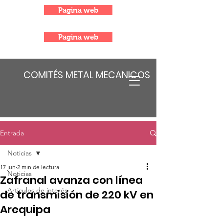
Pagina web
Pagina web
COMITÉS METAL MECANICOS
Entrada
Noticias
17 jun
2 min de lectura
Noticias
Zafranal avanza con línea
Articulos de interés
de transmisión de 220 kV en
Arequipa