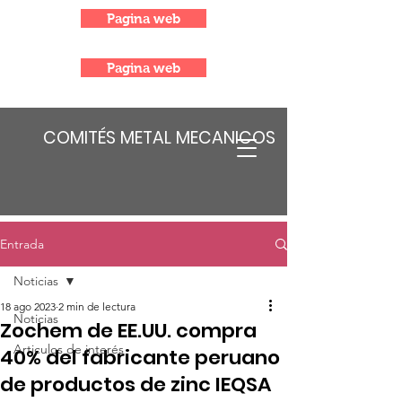
Pagina web
Pagina web
COMITÉS METAL MECANICOS
Entrada
Noticias
18 ago 2023
2 min de lectura
Noticias
Zochem de EE.UU. compra
Articulos de interés
40% del fabricante peruano
de productos de zinc IEQSA