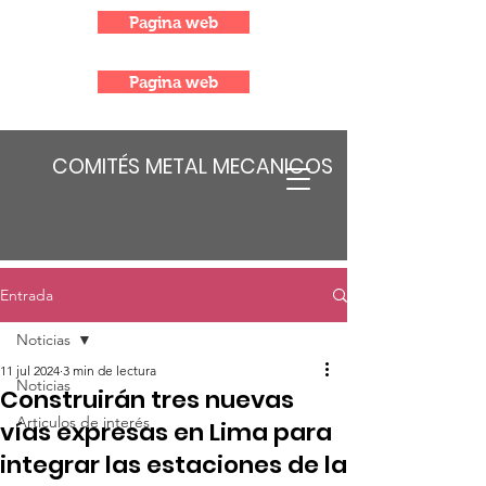
Pagina web
Pagina web
COMITÉS METAL MECANICOS
Entrada
Noticias
11 jul 2024
3 min de lectura
Noticias
Construirán tres nuevas
Articulos de interés
vías expresas en Lima para
integrar las estaciones de la