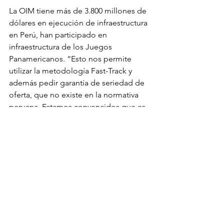
La OIM tiene más de 3.800 millones de 
dólares en ejecución de infraestructura 
en Perú, han participado en 
infraestructura de los Juegos 
Panamericanos. “Esto nos permite 
utilizar la metodología Fast-Track y 
además pedir garantía de seriedad de 
oferta, que no existe en la normativa 
peruana. Estamos convencidos que es 
la mejor estrategia”, aseguró Peña para 
el citado medio.
Fuente: 
infobae.com