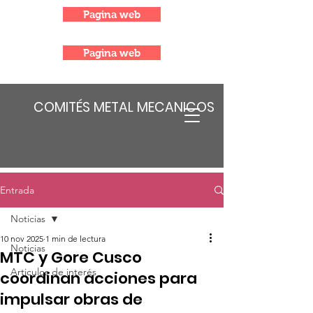
Pagina web
Pagina web
COMITÉS METAL MECANICOS
Entrada
Noticias
10 nov 2025
1 min de lectura
Noticias
MTC y Gore Cusco
Articulos de interés
coordinan acciones para
impulsar obras de