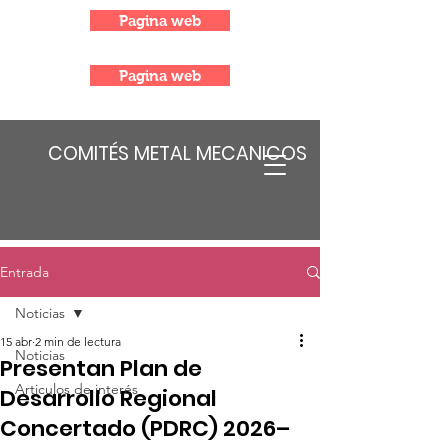
Pagina web
Pagina web
COMITÉS METAL MECANICOS
Entrada
Noticias
15 abr
2 min de lectura
Noticias
Presentan Plan de
Articulos de interés
Desarrollo Regional
Concertado (PDRC) 2026–