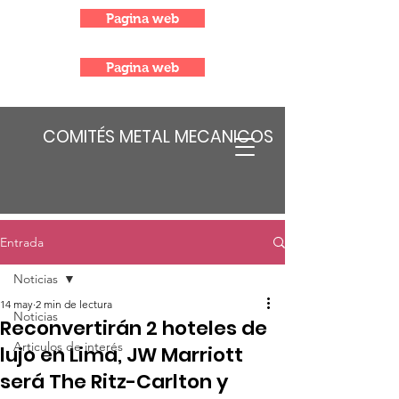
Pagina web
Pagina web
COMITÉS METAL MECANICOS
Entrada
Noticias
14 may
2 min de lectura
Noticias
Reconvertirán 2 hoteles de
Articulos de interés
lujo en Lima, JW Marriott
será The Ritz-Carlton y