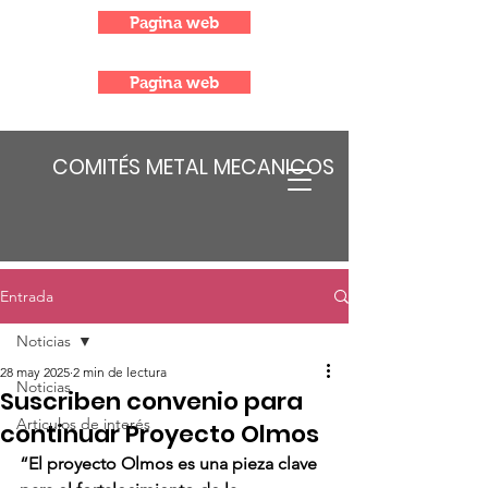
Pagina web
Pagina web
COMITÉS METAL MECANICOS
Entrada
Noticias
28 may 2025
2 min de lectura
Noticias
Suscriben convenio para
Articulos de interés
continuar Proyecto Olmos
“El proyecto Olmos es una pieza clave 